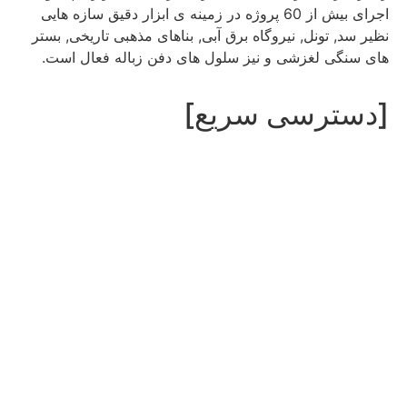
اجرای بیش از 60 پروژه در زمینه ی ابزار دقیق سازه هایی
نظیر سد, تونل, نیروگاه برق آبی, بناهای مذهبی تاریخی, بستر
های سنگی لغزشی و نیز سلول های دفن زباله فعال است.
[دسترسی سریع]
تاریخچه شرکت سدافزار
شرکاء ما
تماس با ما
اخبار
[پروژه‌های ما]
سدها
تونل‌ها و نیروگاه‌ها
پروژه‌های بین‌المللی
دیگر پروژه‌ها